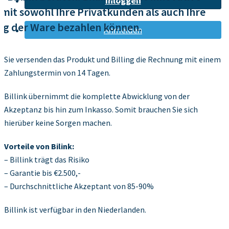
Inloggen
t sowohl Ihre Privatkunden als auch Ihre
g der Ware bezahlen können.
Anmelden
Sie versenden das Produkt und Billing die Rechnung mit einem
Zahlungstermin von 14 Tagen.
Billink übernimmt die komplette Abwicklung von der
Akzeptanz bis hin zum Inkasso. Somit brauchen Sie sich
hierüber keine Sorgen machen.
Vorteile von Bilink:
– Billink trägt das Risiko
– Garantie bis €2.500,-
– Durchschnittliche Akzeptant von 85-90%
Billink ist verfügbar in den Niederlanden.