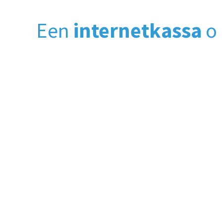
Een
internetkassa
op