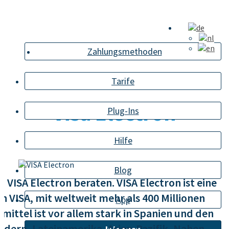
Zahlungsmethoden
Tarife
Visa Electron
Plug-Ins
Hilfe
Blog
u VISA Electron beraten. VISA Electron ist eine
 VISA, mit weltweit mehr als 400 Millionen
App
mittel ist vor allem stark in Spanien und den
dern, Lateinamerika, Asien-Pazifik, Nahen